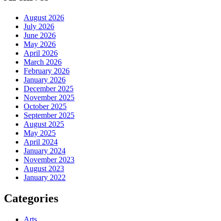
August 2026
July 2026
June 2026
May 2026
April 2026
March 2026
February 2026
January 2026
December 2025
November 2025
October 2025
September 2025
August 2025
May 2025
April 2024
January 2024
November 2023
August 2023
January 2022
Categories
Arts