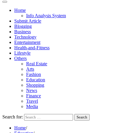
Home
Info Analysis System
Submit Article
Blogging
Business
Technology
Entertainment
Health-and-Fitness
Lifestyle
Others
Real Estate
Arts
Fashion
Education
Shopping
News
Finance
Travel
Media
Search for:
Home