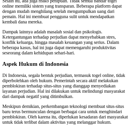
Selain itu, ada juga risiko penipuan. Tidak semua bandar togel
online memiliki sistem yang transparan. Beberapa platform dapat
dengan mudah menghilang setelah mengumpulkan uang dari
pemain. Hal ini membuat pengguna sulit untuk mendapatkan
kembali dana mereka.
Dampak lainnya adalah masalah sosial dan psikologis.
Ketergantungan terhadap perjudian dapat menyebabkan stres,
konflik keluarga, hingga masalah keuangan yang serius. Dalam
beberapa kasus, hal ini juga dapat memengaruhi produktivitas
seseorang dalam kehidupan sehari-hari.
Aspek Hukum di Indonesia
Di Indonesia, segala bentuk perjudian, termasuk togel online, tidak
diperbolehkan oleh hukum. Pemerintah secara aktif melakukan
pemblokiran terhadap situs-situs yang dianggap menyediakan
layanan perjudian. Hal ini dilakukan untuk melindungi masyarakat
dari dampak negatif yang ditimbulkan.
Meskipun demikian, perkembangan teknologi membuat situs-situs
baru terus bermunculan dengan berbagai cara untuk menghindari
pemblokiran. Oleh karena itu, diperlukan kesadaran dari masyarakat
untuk tidak terlibat dalam aktivitas yang melanggar hukum.