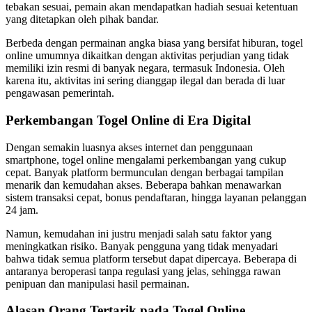
tebakan sesuai, pemain akan mendapatkan hadiah sesuai ketentuan
yang ditetapkan oleh pihak bandar.
Berbeda dengan permainan angka biasa yang bersifat hiburan, togel
online umumnya dikaitkan dengan aktivitas perjudian yang tidak
memiliki izin resmi di banyak negara, termasuk Indonesia. Oleh
karena itu, aktivitas ini sering dianggap ilegal dan berada di luar
pengawasan pemerintah.
Perkembangan Togel Online di Era Digital
Dengan semakin luasnya akses internet dan penggunaan
smartphone, togel online mengalami perkembangan yang cukup
cepat. Banyak platform bermunculan dengan berbagai tampilan
menarik dan kemudahan akses. Beberapa bahkan menawarkan
sistem transaksi cepat, bonus pendaftaran, hingga layanan pelanggan
24 jam.
Namun, kemudahan ini justru menjadi salah satu faktor yang
meningkatkan risiko. Banyak pengguna yang tidak menyadari
bahwa tidak semua platform tersebut dapat dipercaya. Beberapa di
antaranya beroperasi tanpa regulasi yang jelas, sehingga rawan
penipuan dan manipulasi hasil permainan.
Alasan Orang Tertarik pada Togel Online