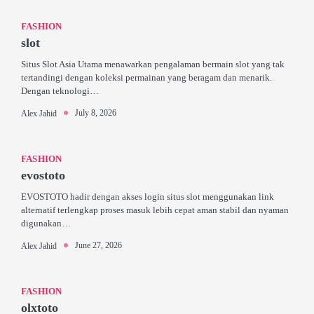
FASHION
slot
Situs Slot Asia Utama menawarkan pengalaman bermain slot yang tak
tertandingi dengan koleksi permainan yang beragam dan menarik.
Dengan teknologi…
July 8, 2026
Alex Jahid
FASHION
evostoto
EVOSTOTO hadir dengan akses login situs slot menggunakan link
alternatif terlengkap proses masuk lebih cepat aman stabil dan nyaman
digunakan…
June 27, 2026
Alex Jahid
FASHION
olxtoto