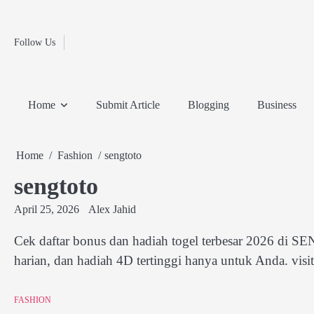
Fashion
Skip
to
Education
content
Follow Us
Home
Info
Submit
Blogging
Business
Technology
Entertainment
Health-
Lifestyle
Others
Shopping
Analysis
Article
and-
News
System
Fitness
Finance
Home
Submit Article
Blogging
Business
Travel
Media
Home
Fashion
sengtoto
sengtoto
April 25, 2026
Alex Jahid
Cek daftar bonus dan hadiah togel terbesar 2026 di S
harian, dan hadiah 4D tertinggi hanya untuk Anda. visi
FASHION