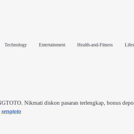
Technology
Entertainment
Health-and-Fitness
Lifes
ENGTOTO. Nikmati diskon pasaran terlengkap, bonus depos
t
sengtoto