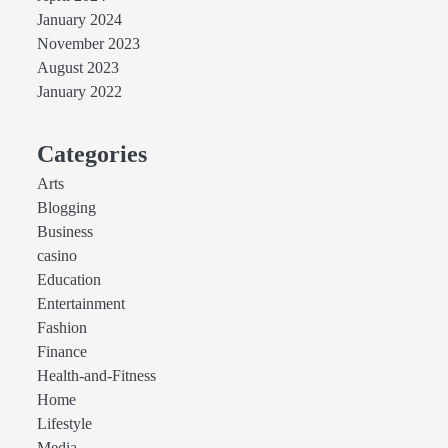
January 2024
November 2023
August 2023
January 2022
Categories
Arts
Blogging
Business
casino
Education
Entertainment
Fashion
Finance
Health-and-Fitness
Home
Lifestyle