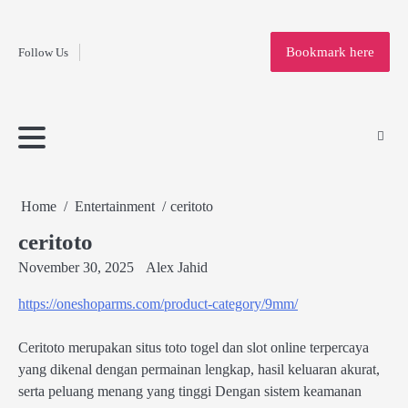
Fashion
Skip
to
Education
Bookmark here
Follow Us
content
Home
Info
Submit
Blogging
Business
Technology
Entertainment
Health-
Lifestyle
Others
Shopping
Analysis
Article
and-
News
System
Fitness
Finance
Travel
Media
Home
Entertainment
ceritoto
ceritoto
November 30, 2025
Alex Jahid
https://oneshoparms.com/product-category/9mm/
Ceritoto merupakan situs toto togel dan slot online terpercaya
yang dikenal dengan permainan lengkap, hasil keluaran akurat,
serta peluang menang yang tinggi Dengan sistem keamanan