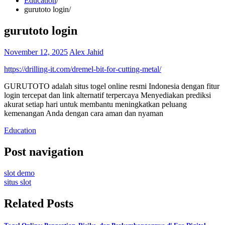
Education
gurutoto login
gurutoto login
November 12, 2025
Alex Jahid
https://drilling-it.com/dremel-bit-for-cutting-metal/
GURUTOTO adalah situs togel online resmi Indonesia dengan fitur
login tercepat dan link alternatif terpercaya Menyediakan prediksi
akurat setiap hari untuk membantu meningkatkan peluang
kemenangan Anda dengan cara aman dan nyaman
Education
Post navigation
slot demo
situs slot
Related Posts