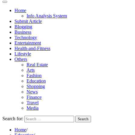
Home
Info Analysis System
Submit Article
Blogging
Business
Technology
Entertainment
Health-and-Fitness
Lifestyle
Others
Real Estate
Arts
Fashion
Education
Shopping
News
Finance
Travel
Media
Search for:
Home