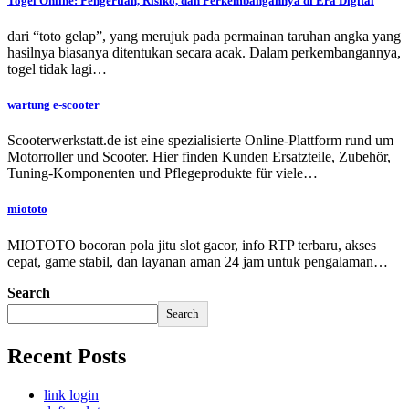
Togel Online: Pengertian, Risiko, dan Perkembangannya di Era Digital
dari “toto gelap”, yang merujuk pada permainan taruhan angka yang
hasilnya biasanya ditentukan secara acak. Dalam perkembangannya,
togel tidak lagi…
wartung e-scooter
Scooterwerkstatt.de ist eine spezialisierte Online-Plattform rund um
Motorroller und Scooter. Hier finden Kunden Ersatzteile, Zubehör,
Tuning-Komponenten und Pflegeprodukte für viele…
miototo
MIOTOTO bocoran pola jitu slot gacor, info RTP terbaru, akses
cepat, game stabil, dan layanan aman 24 jam untuk pengalaman…
Search
Search
Recent Posts
link login