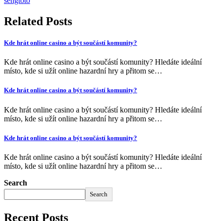
sengtoto
Related Posts
Kde hrát online casino a být součástí komunity?
Kde hrát online casino a být součástí komunity? Hledáte ideální
místo, kde si užít online hazardní hry a přitom se…
Kde hrát online casino a být součástí komunity?
Kde hrát online casino a být součástí komunity? Hledáte ideální
místo, kde si užít online hazardní hry a přitom se…
Kde hrát online casino a být součástí komunity?
Kde hrát online casino a být součástí komunity? Hledáte ideální
místo, kde si užít online hazardní hry a přitom se…
Search
Search
Recent Posts