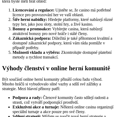
která byste měli brát ohled:
Licencování a regulace:
Ujistěte se, že casino má potřebné
licence pro provozování her ve vaší oblasti.
Šíře herní nabídky:
Hledejte platformy, které nabízejí různé
typy her, jako jsou sloty, stolní hry, a živé kasino.
Bonusy a promoakce:
Vybírejte casina, která nabízejí
atraktivní bonusy pro nové hráče i stálé členy.
Zákaznická podpora:
Důležitá je také přítomnost kvalitní a
dostupné zákaznické podpory, která vám ráda pomůže v
případě potřeby.
Možnosti vkladu a výběru:
Zkontrolujte dostupné platební
metody a rychlost transakcí.
Výhody členství v online herní komunitě
Být součástí online herní komunity přináší celou řadu výhod.
Mnoho hráčů si vybudovalo silné vazby a sdílí své zážitky a
strategie. Mezi hlavní přínosy patří:
Podpora a rady:
Členové komunity často sdílejí radosti a
strasti, což vytváří podporující prostředí.
Exkluzivní akce a turnaje:
Některá online casina organizují
speciální turnaje a akce pouze pro své členy.
Sdílení strategií:
Můžete se naučit nové herní strategie a