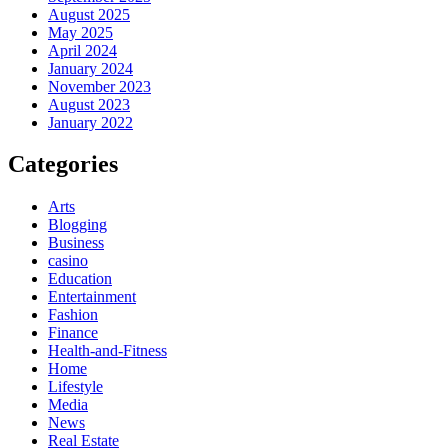
August 2025
May 2025
April 2024
January 2024
November 2023
August 2023
January 2022
Categories
Arts
Blogging
Business
casino
Education
Entertainment
Fashion
Finance
Health-and-Fitness
Home
Lifestyle
Media
News
Real Estate