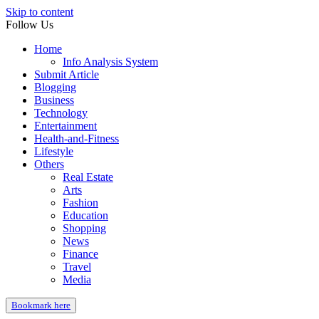
Skip to content
Follow Us
Home
Info Analysis System
Submit Article
Blogging
Business
Technology
Entertainment
Health-and-Fitness
Lifestyle
Others
Real Estate
Arts
Fashion
Education
Shopping
News
Finance
Travel
Media
Bookmark here