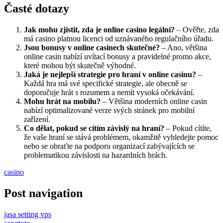
Časté dotazy
Jak mohu zjistit, zda je online casino legální?
– Ověřte, zda
má casino platnou licenci od uznávaného regulačního úřadu.
Jsou bonusy v online casinech skutečné?
– Ano, většina
online casin nabízí uvítací bonusy a pravidelné promo akce,
které mohou být skutečně výhodné.
Jaká je nejlepší strategie pro hraní v online casinu?
–
Každá hra má své specifické strategie, ale obecně se
doporučuje hrát s rozumem a nemít vysoká očekávání.
Mohu hrát na mobilu?
– Většina moderních online casin
nabízí optimalizované verze svých stránek pro mobilní
zařízení.
Co dělat, pokud se cítím závislý na hraní?
– Pokud cítíte,
že vaše hraní se stává problémem, okamžitě vyhledejte pomoc
nebo se obraťte na podporu organizací zabývajících se
problematikou závislosti na hazardních hrách.
casino
Post navigation
jasa setting vps