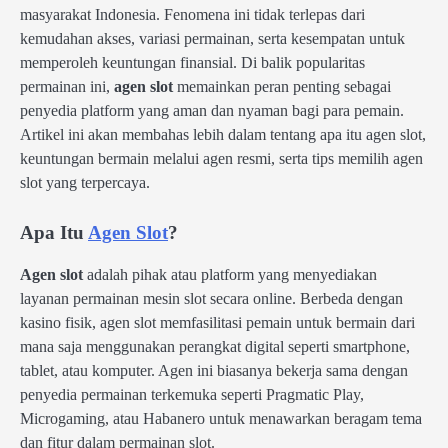
masyarakat Indonesia. Fenomena ini tidak terlepas dari
kemudahan akses, variasi permainan, serta kesempatan untuk
memperoleh keuntungan finansial. Di balik popularitas
permainan ini,
agen slot
memainkan peran penting sebagai
penyedia platform yang aman dan nyaman bagi para pemain.
Artikel ini akan membahas lebih dalam tentang apa itu agen slot,
keuntungan bermain melalui agen resmi, serta tips memilih agen
slot yang terpercaya.
Apa Itu
Agen Slot
?
Agen slot
adalah pihak atau platform yang menyediakan
layanan permainan mesin slot secara online. Berbeda dengan
kasino fisik, agen slot memfasilitasi pemain untuk bermain dari
mana saja menggunakan perangkat digital seperti smartphone,
tablet, atau komputer. Agen ini biasanya bekerja sama dengan
penyedia permainan terkemuka seperti Pragmatic Play,
Microgaming, atau Habanero untuk menawarkan beragam tema
dan fitur dalam permainan slot.