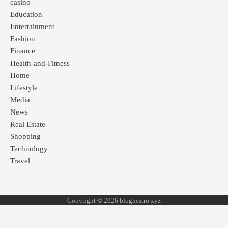
casino
Education
Entertainment
Fashion
Finance
Health-and-Fitness
Home
Lifestyle
Media
News
Real Estate
Shopping
Technology
Travel
Copyright © 2026 blognestro xyz