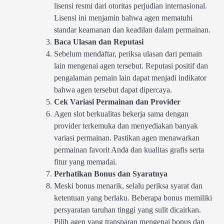
lisensi resmi dari otoritas perjudian internasional.
Lisensi ini menjamin bahwa agen mematuhi
standar keamanan dan keadilan dalam permainan.
Baca Ulasan dan Reputasi
Sebelum mendaftar, periksa ulasan dari pemain
lain mengenai agen tersebut. Reputasi positif dan
pengalaman pemain lain dapat menjadi indikator
bahwa agen tersebut dapat dipercaya.
Cek Variasi Permainan dan Provider
Agen slot berkualitas bekerja sama dengan
provider terkemuka dan menyediakan banyak
variasi permainan. Pastikan agen menawarkan
permainan favorit Anda dan kualitas grafis serta
fitur yang memadai.
Perhatikan Bonus dan Syaratnya
Meski bonus menarik, selalu periksa syarat dan
ketentuan yang berlaku. Beberapa bonus memiliki
persyaratan taruhan tinggi yang sulit dicairkan.
Pilih agen yang transparan mengenai bonus dan