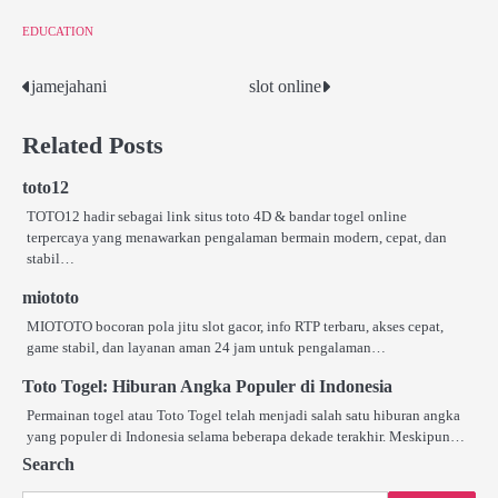
EDUCATION
jamejahani
slot online
Post
navigation
Related Posts
toto12
TOTO12 hadir sebagai link situs toto 4D & bandar togel online
terpercaya yang menawarkan pengalaman bermain modern, cepat, dan
stabil…
miototo
MIOTOTO bocoran pola jitu slot gacor, info RTP terbaru, akses cepat,
game stabil, dan layanan aman 24 jam untuk pengalaman…
Toto Togel: Hiburan Angka Populer di Indonesia
Permainan togel atau Toto Togel telah menjadi salah satu hiburan angka
yang populer di Indonesia selama beberapa dekade terakhir. Meskipun…
Search