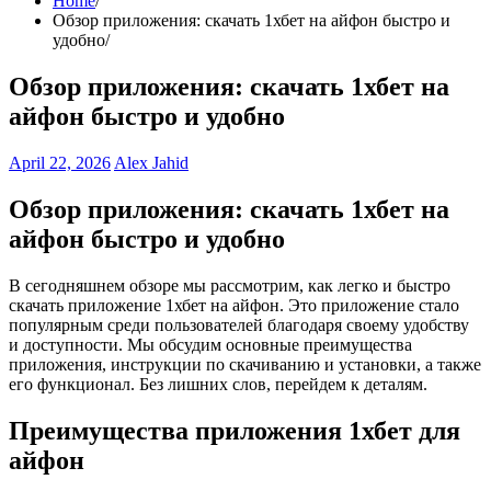
Home
Обзор приложения: скачать 1хбет на айфон быстро и
удобно
Обзор приложения: скачать 1хбет на
айфон быстро и удобно
April 22, 2026
Alex Jahid
Обзор приложения: скачать 1хбет на
айфон быстро и удобно
В сегодняшнем обзоре мы рассмотрим, как легко и быстро
скачать приложение 1хбет на айфон. Это приложение стало
популярным среди пользователей благодаря своему удобству
и доступности. Мы обсудим основные преимущества
приложения, инструкции по скачиванию и установки, а также
его функционал. Без лишних слов, перейдем к деталям.
Преимущества приложения 1хбет для
айфон