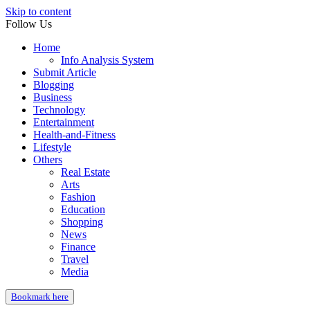
Skip to content
Follow Us
Home
Info Analysis System
Submit Article
Blogging
Business
Technology
Entertainment
Health-and-Fitness
Lifestyle
Others
Real Estate
Arts
Fashion
Education
Shopping
News
Finance
Travel
Media
Bookmark here