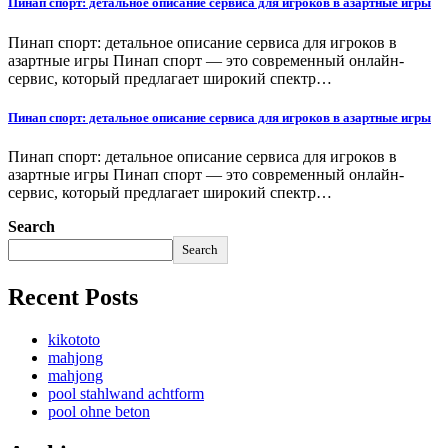
Пинап спорт: детальное описание сервиса для игроков в азартные игры
Пинап спорт: детальное описание сервиса для игроков в
азартные игры Пинап спорт — это современный онлайн-
сервис, который предлагает широкий спектр…
Пинап спорт: детальное описание сервиса для игроков в азартные игры
Пинап спорт: детальное описание сервиса для игроков в
азартные игры Пинап спорт — это современный онлайн-
сервис, который предлагает широкий спектр…
Search
Search
Recent Posts
kikototo
mahjong
mahjong
pool stahlwand achtform
pool ohne beton