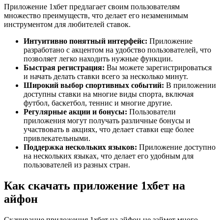
Приложение 1хбет предлагает своим пользователям
множество преимуществ, что делает его незаменимым
инструментом для любителей ставок.
Интуитивно понятный интерфейс:
Приложение
разработано с акцентом на удобство пользователей, что
позволяет легко находить нужные функции.
Быстрая регистрация:
Вы можете зарегистрироваться
и начать делать ставки всего за несколько минут.
Широкий выбор спортивных событий:
В приложении
доступны ставки на многие виды спорта, включая
футбол, баскетбол, теннис и многие другие.
Регулярные акции и бонусы:
Пользователи
приложения могут получать различные бонусы и
участвовать в акциях, что делает ставки еще более
привлекательными.
Поддержка нескольких языков:
Приложение доступно
на нескольких языках, что делает его удобным для
пользователей из разных стран.
Как скачать приложение 1хбет на
айфон
Скачивание приложения 1хбет на айфон не займет много