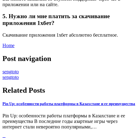
приложении или на сайте.
5. Нужно ли мне платить за скачивание
приложения 1хбет?
Скачивание приложения 1хбет абсолютно бесплатное.
Home
Post navigation
sengtoto
sengtoto
Related Posts
Pin Up: особенности работы платформы в Казахстане и ее преимущества
Pin Up: особенности работы платформы в Казахстане и ее
преимущества В последние годы азартные игры через
интернет стали невероятно популярными,…