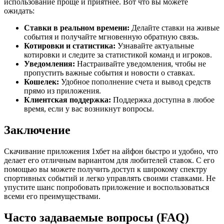
использование проще и приятнее. Вот что вы можете
ожидать:
Ставки в реальном времени:
Делайте ставки на живые
события и получайте мгновенную обратную связь.
Котировки и статистика:
Узнавайте актуальные
котировки и следите за статистикой команд и игроков.
Уведомления:
Настраивайте уведомления, чтобы не
пропустить важные события и новости о ставках.
Кошелек:
Удобное пополнение счета и вывод средств
прямо из приложения.
Клиентская поддержка:
Поддержка доступна в любое
время, если у вас возникнут вопросы.
Заключение
Скачивание приложения 1хбет на айфон быстро и удобно, что
делает его отличным вариантом для любителей ставок. С его
помощью вы можете получить доступ к широкому спектру
спортивных событий и легко управлять своими ставками. Не
упустите шанс попробовать приложение и воспользоваться
всеми его преимуществами.
Часто задаваемые вопросы (FAQ)