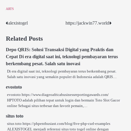
ARTS
alexistogel
https://jackwin77.world
Post
navigation
Related Posts
Depo QRIS: Solusi Transaksi Digital yang Praktis dan
Cepat Di era digital saat ini, teknologi pembayaran terus
berkembang pesat. Salah satu inovasi
Di era digital saat ini, teknologi pembayaran terus berkembang pesat.
Salah satu inovasi yang semakin populer di Indonesia adalah QRIS…
evostoto
evostoto https://www.diageoafricabusinessreportingawards.com/
HPTOTO adalah pilihan tepat untuk login dan bermain Toto Slot Gacor
online Sebagai situs terbesar dan favorit pemain,…
situs toto
situs toto https://phpenthusiast.com/blog/five-php-curl-examples
ALEXISTOGEL menjadi referensi situs toto togel online dengan