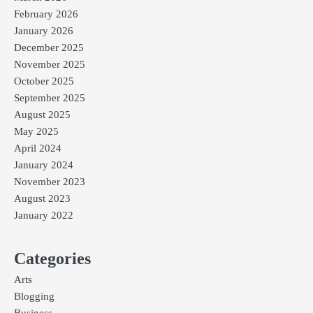
February 2026
January 2026
December 2025
November 2025
October 2025
September 2025
August 2025
May 2025
April 2024
January 2024
November 2023
August 2023
January 2022
Categories
Arts
Blogging