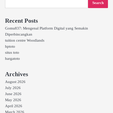
Search
Recent Posts
Gomu837: Mengenal Platform Digital yang Semakin
Diperbincangkan
tuition centre Woodlands
hptoto
situs toto
hargatoto
Archives
August 2026
July 2026
June 2026
May 2026
April 2026
March 2026