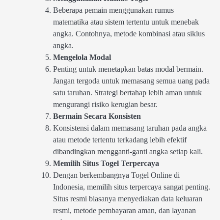
Beberapa pemain menggunakan rumus
matematika atau sistem tertentu untuk menebak
angka. Contohnya, metode kombinasi atau siklus
angka.
Mengelola Modal
Penting untuk menetapkan batas modal bermain.
Jangan tergoda untuk memasang semua uang pada
satu taruhan. Strategi bertahap lebih aman untuk
mengurangi risiko kerugian besar.
Bermain Secara Konsisten
Konsistensi dalam memasang taruhan pada angka
atau metode tertentu terkadang lebih efektif
dibandingkan mengganti-ganti angka setiap kali.
Memilih Situs Togel Terpercaya
Dengan berkembangnya Togel Online di
Indonesia, memilih situs terpercaya sangat penting.
Situs resmi biasanya menyediakan data keluaran
resmi, metode pembayaran aman, dan layanan