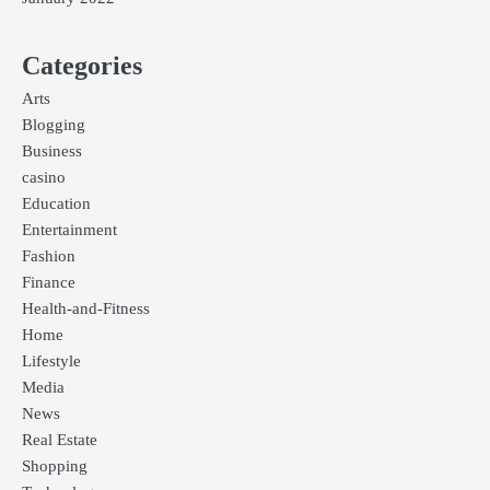
Categories
Arts
Blogging
Business
casino
Education
Entertainment
Fashion
Finance
Health-and-Fitness
Home
Lifestyle
Media
News
Real Estate
Shopping