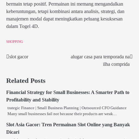
bermain tetap positif. Permainan ini memang mengandalkan
keberuntungan, tetapi kombinasi antara analisis, strategi, dan
manajemen modal dapat meningkatkan peluang kesuksesan
dalam Togel 4D.
SHOPPING
slot gacor
alugar casa para temporada na
Post
ilha comprida
navigation
Related Posts
Financial Strategy for Small Businesses: A Smarter Path to
Profitability and Stability
trategic Finance | Small Business Planning | Outsourced CFO Guidance
Many small businesses fail not because their products are weak…
Slot Asia Gacor: Tren Permainan Slot Online yang Banyak
Dicari