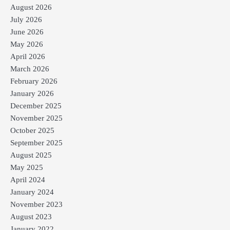
August 2026
July 2026
June 2026
May 2026
April 2026
March 2026
February 2026
January 2026
December 2025
November 2025
October 2025
September 2025
August 2025
May 2025
April 2024
January 2024
November 2023
August 2023
January 2022