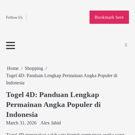
Fashion
Skip
to
Education
Bookmark here
Follow Us
content
Home
Info
Submit
Blogging
Business
Technology
Entertainment
Health-
Lifestyle
Others
Shopping
Analysis
Article
and-
News
System
Fitness
Finance
Travel
Media
Home
Shopping
Togel 4D: Panduan Lengkap Permainan Angka Populer di
Indonesia
Togel 4D: Panduan Lengkap
Permainan Angka Populer di
Indonesia
March 31, 2026
Alex Jahid
Togel 4D merupakan salah satu bentuk permainan angka yang