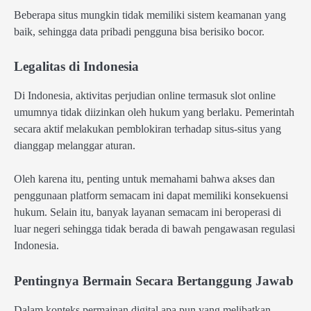
Beberapa situs mungkin tidak memiliki sistem keamanan yang
baik, sehingga data pribadi pengguna bisa berisiko bocor.
Legalitas di Indonesia
Di Indonesia, aktivitas perjudian online termasuk slot online
umumnya tidak diizinkan oleh hukum yang berlaku. Pemerintah
secara aktif melakukan pemblokiran terhadap situs-situs yang
dianggap melanggar aturan.
Oleh karena itu, penting untuk memahami bahwa akses dan
penggunaan platform semacam ini dapat memiliki konsekuensi
hukum. Selain itu, banyak layanan semacam ini beroperasi di
luar negeri sehingga tidak berada di bawah pengawasan regulasi
Indonesia.
Pentingnya Bermain Secara Bertanggung Jawab
Dalam konteks permainan digital apa pun yang melibatkan