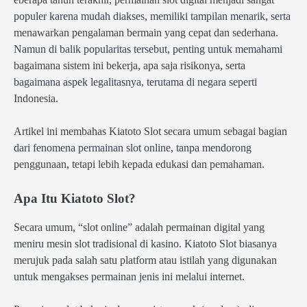
populer karena mudah diakses, memiliki tampilan menarik, serta
menawarkan pengalaman bermain yang cepat dan sederhana.
Namun di balik popularitas tersebut, penting untuk memahami
bagaimana sistem ini bekerja, apa saja risikonya, serta
bagaimana aspek legalitasnya, terutama di negara seperti
Indonesia.
Artikel ini membahas Kiatoto Slot secara umum sebagai bagian
dari fenomena permainan slot online, tanpa mendorong
penggunaan, tetapi lebih kepada edukasi dan pemahaman.
Apa Itu Kiatoto Slot?
Secara umum, “slot online” adalah permainan digital yang
meniru mesin slot tradisional di kasino. Kiatoto Slot biasanya
merujuk pada salah satu platform atau istilah yang digunakan
untuk mengakses permainan jenis ini melalui internet.