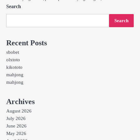
Search
Search
Recent Posts
sbobet
olxtoto
kikototo
mahjong
mahjong
Archives
August 2026
July 2026
June 2026
May 2026