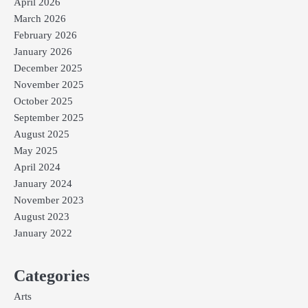
April 2026
March 2026
February 2026
January 2026
December 2025
November 2025
October 2025
September 2025
August 2025
May 2025
April 2024
January 2024
November 2023
August 2023
January 2022
Categories
Arts