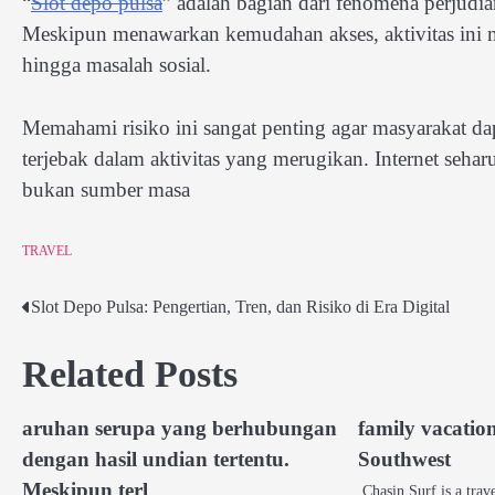
“
Slot depo pulsa
” adalah bagian dari fenomena perjudia
Meskipun menawarkan kemudahan akses, aktivitas ini me
hingga masalah sosial.
Memahami risiko ini sangat penting agar masyarakat da
terjebak dalam aktivitas yang merugikan. Internet sehar
bukan sumber masa
TRAVEL
Slot Depo Pulsa: Pengertian, Tren, dan Risiko di Era Digital
Post
navigation
Related Posts
aruhan serupa yang berhubungan
family vacatio
dengan hasil undian tertentu.
Southwest
Meskipun terl
Chasin Surf is a trave