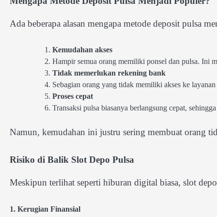
Mengapa Metode Deposit Pulsa Menjadi Populer?
Ada beberapa alasan mengapa metode deposit pulsa men
Kemudahan akses
Hampir semua orang memiliki ponsel dan pulsa. Ini 
Tidak memerlukan rekening bank
Sebagian orang yang tidak memiliki akses ke layanan 
Proses cepat
Transaksi pulsa biasanya berlangsung cepat, sehingg
Namun, kemudahan ini justru sering membuat orang tidak
Risiko di Balik Slot Depo Pulsa
Meskipun terlihat seperti hiburan digital biasa, slot de
1. Kerugian Finansial