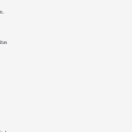
n.
itas