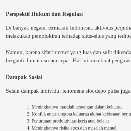
Perspektif Hukum dan Regulasi
Di banyak negara, termasuk Indonesia, aktivitas perjudi
melakukan pemblokiran terhadap situs-situs yang terlibat
Namun, karena sifat internet yang luas dan sulit dike
berganti domain secara cepat. Hal ini membuat pengawa
Dampak Sosial
Selain dampak individu, fenomena slot depo pulsa juga 
Meningkatnya masalah keuangan dalam keluarga
Konflik antar anggota keluarga akibat kebiasaan berju
Penurunan produktivitas kerja atau belajar
Meningkatnya risiko stres dan masalah mental