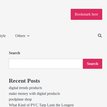
Bookmark here
tyle
Others
Search
Search
Recent Posts
digital trends products
make money with digital products
poolplane shop
What Kind of PVC Tarp Lasts the Longest