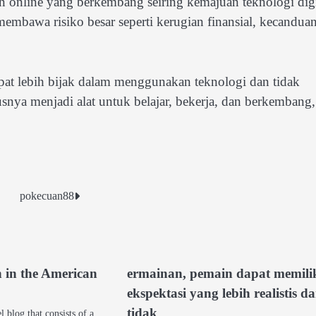
n online yang berkembang seiring kemajuan teknologi digi
mbawa risiko besar seperti kerugian finansial, kecanduan
pat lebih bijak dalam menggunakan teknologi dan tidak
usnya menjadi alat untuk belajar, bekerja, dan berkembang,
pokecuan88
n in the American
ermainan, pemain dapat memili
ekspektasi yang lebih realistis d
tidak
l blog that consists of a