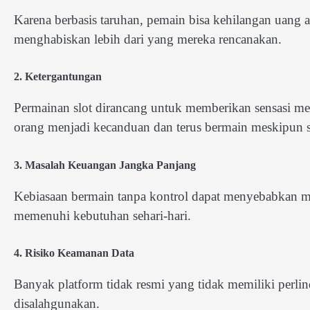
Karena berbasis taruhan, pemain bisa kehilangan uang 
menghabiskan lebih dari yang mereka rencanakan.
2. Ketergantungan
Permainan slot dirancang untuk memberikan sensasi me
orang menjadi kecanduan dan terus bermain meskipun 
3. Masalah Keuangan Jangka Panjang
Kebiasaan bermain tanpa kontrol dapat menyebabkan mas
memenuhi kebutuhan sehari-hari.
4. Risiko Keamanan Data
Banyak platform tidak resmi yang tidak memiliki perlin
disalahgunakan.