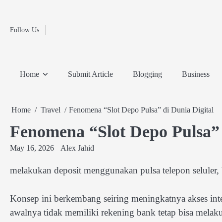
Fashion
Skip
to
Education
content
Follow Us
Home
Info
Submit
Blogging
Business
Technology
Entertainment
Health-
Lifestyle
Others
Shopping
Analysis
Article
and-
News
System
Fitness
Finance
Home
Submit Article
Blogging
Business
Travel
Media
Home
Travel
Fenomena “Slot Depo Pulsa” di Dunia Digital
Fenomena “Slot Depo Pulsa” 
May 16, 2026
Alex Jahid
melakukan deposit menggunakan pulsa telepon seluler, b
Konsep ini berkembang seiring meningkatnya akses in
awalnya tidak memiliki rekening bank tetap bisa melak