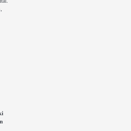
tal.
,
ki
an