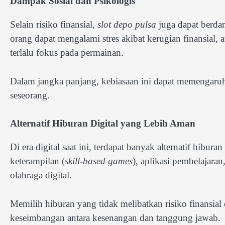
Dampak Sosial dan Psikologis
Selain risiko finansial,
slot depo pulsa
juga dapat berda
orang dapat mengalami stres akibat kerugian finansial,
terlalu fokus pada permainan.
Dalam jangka panjang, kebiasaan ini dapat memengaruhi
seseorang.
Alternatif Hiburan Digital yang Lebih Aman
Di era digital saat ini, terdapat banyak alternatif hibu
keterampilan (
skill-based games
), aplikasi pembelajaran
olahraga digital.
Memilih hiburan yang tidak melibatkan risiko finansial
keseimbangan antara kesenangan dan tanggung jawab.