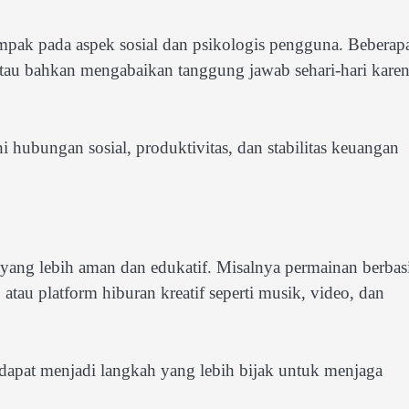
mpak pada aspek sosial dan psikologis pengguna. Beberap
 atau bahkan mengabaikan tanggung jawab sehari-hari kare
 hubungan sosial, produktivitas, dan stabilitas keuangan
ran yang lebih aman dan edukatif. Misalnya permainan berbas
, atau platform hiburan kreatif seperti musik, video, dan
 dapat menjadi langkah yang lebih bijak untuk menjaga