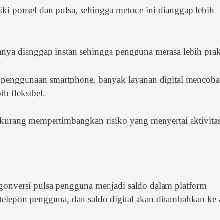
i ponsel dan pulsa, sehingga metode ini dianggap lebih
sanya dianggap instan sehingga pengguna merasa lebih prak
a penggunaan smartphone, banyak layanan digital mencoba
h fleksibel.
urang mempertimbangkan risiko yang menyertai aktivita
gonversi pulsa pengguna menjadi saldo dalam platform
 telepon pengguna, dan saldo digital akan ditambahkan ke