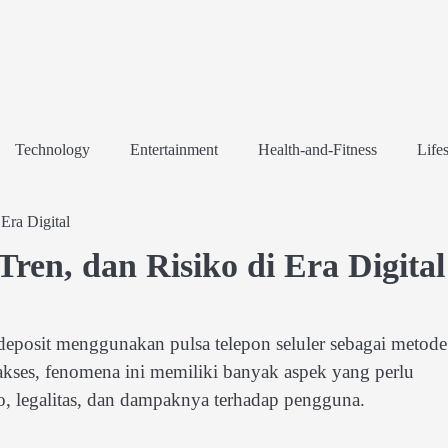
Technology
Entertainment
Health-and-Fitness
Lifes
 Era Digital
Tren, dan Risiko di Era Digital
posit menggunakan pulsa telepon seluler sebagai metode
kses, fenomena ini memiliki banyak aspek yang perlu
ko, legalitas, dan dampaknya terhadap pengguna.