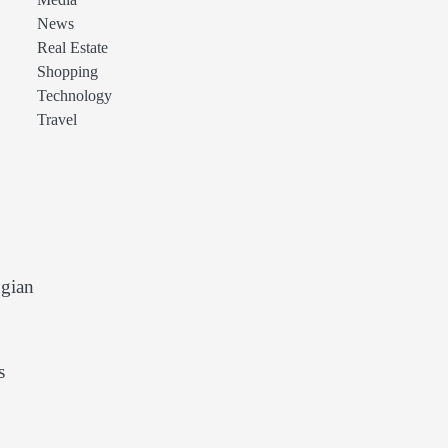
Media
News
Real Estate
Shopping
Technology
Travel
ugian
s