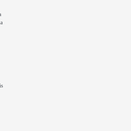
a
na
is