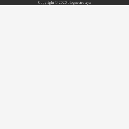
Copyright © 2026 blognestro xyz