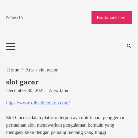
Fashion
Skip
to
Education
Bookmark here
Follow Us
content
Home
Info
Submit
Blogging
Business
Technology
Entertainment
Health-
Lifestyle
Others
Shopping
Analysis
Article
and-
News
System
Fitness
Finance
Travel
Media
Home
Arts
slot gacor
slot gacor
December 30, 2025
Alex Jahid
https://www.olivettilexikon.com/
Slot Gacor adalah platform terpercaya untuk para penggemar
permainan slot, menawarkan pengalaman bermain yang
mengasyikkan dengan peluang menang yang tinggi